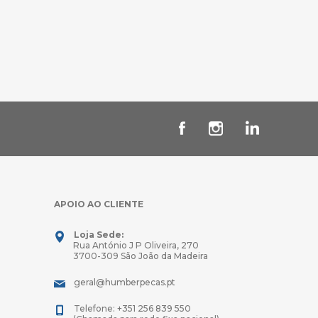
APOIO AO CLIENTE
Loja Sede:
Rua António J P Oliveira, 270
3700-309 São João da Madeira
geral@humberpecas.pt
Telefone: +351 256 839 550