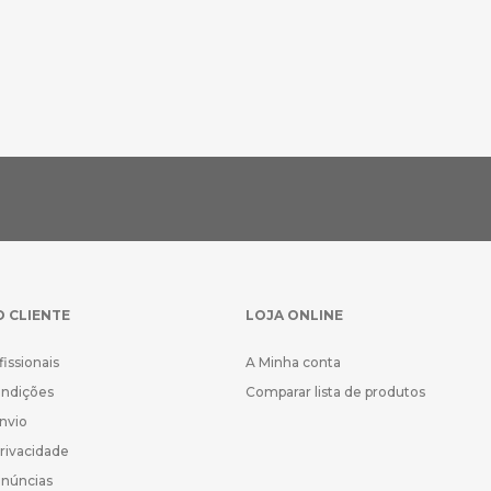
O CLIENTE
LOJA ONLINE
fissionais
A Minha conta
ondições
Comparar lista de produtos
Envio
Privacidade
enúncias