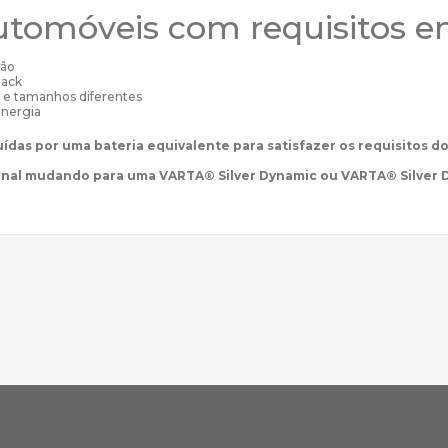
utomóveis com requisitos e
rão
lack
 e tamanhos diferentes
energia
uídas por uma bateria equivalente para satisfazer os requisitos
onal mudando para uma VARTA® Silver Dynamic ou VARTA® Silver 