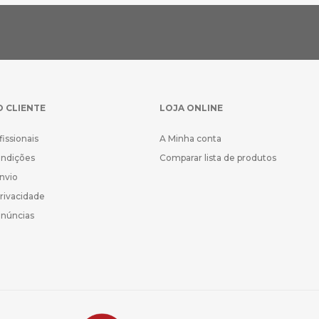
O CLIENTE
LOJA ONLINE
fissionais
A Minha conta
ondições
Comparar lista de produtos
Envio
Privacidade
enúncias