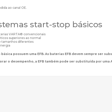
ndida ao canal OE.
stemas start-stop básicos
aterias VARTA® convencionais
ticos superiores ao normal
e tamanhos diferentes
energia
p básica possuem uma EFB. As baterias EFB devem sempre ser subs
horar o desempenho, a EFB também pode ser substituída por uma 