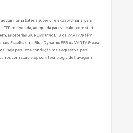
uirir uma bateria superior e extraordinária, para
a EFB melhorada, adequada para veículos com start-
agem, as baterias Blue Dynamic EFB da VARTA® têm
ncionais. Escolha uma Blue Dynamic EFB da VARTA® para
mal, seja para uma condução mais agressiva, para
 carros com start-stop sem tecnologia de travagem