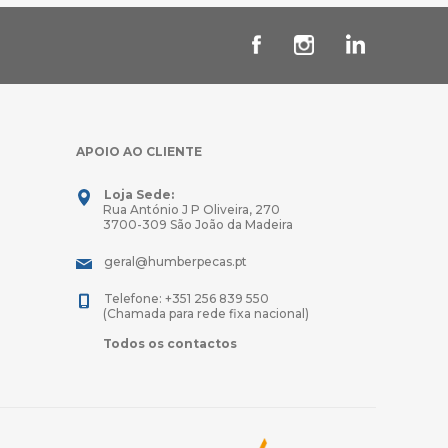
APOIO AO CLIENTE
Loja Sede:
Rua António J P Oliveira, 270
3700-309 São João da Madeira
geral@humberpecas.pt
Telefone: +351 256 839 550
(Chamada para rede fixa nacional)
Todos os contactos