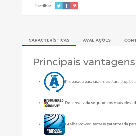
Partilhar:
CARACTERÍSTICAS
AVALIAÇÕES
CON
Principais vantagen
Preparada para sistemas start-stop bás
Desenvolvida segundo os mais elevad
Grelha PowerFrame® patenteada para u