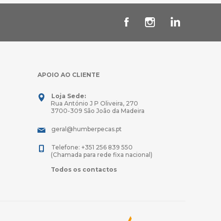
APOIO AO CLIENTE
Loja Sede:
Rua António J P Oliveira, 270
3700-309 São João da Madeira
geral@humberpecas.pt
Telefone: +351 256 839 550
(Chamada para rede fixa nacional)
Todos os contactos