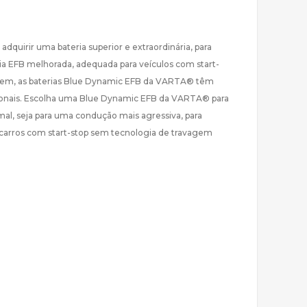
uirir uma bateria superior e extraordinária, para
a EFB melhorada, adequada para veículos com start-
agem, as baterias Blue Dynamic EFB da VARTA® têm
ncionais. Escolha uma Blue Dynamic EFB da VARTA® para
mal, seja para uma condução mais agressiva, para
 carros com start-stop sem tecnologia de travagem