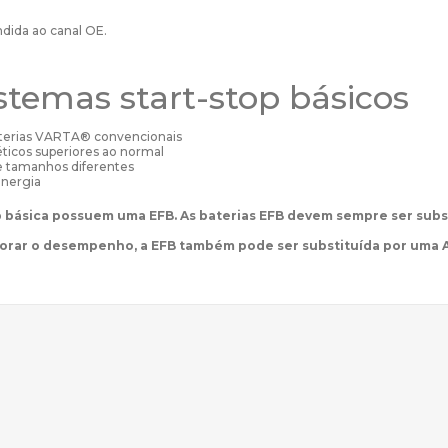
ndida ao canal OE.
stemas start-stop básicos
aterias VARTA® convencionais
ticos superiores ao normal
e tamanhos diferentes
energia
p básica possuem uma EFB. As baterias EFB devem sempre ser subs
horar o desempenho, a EFB também pode ser substituída por uma 