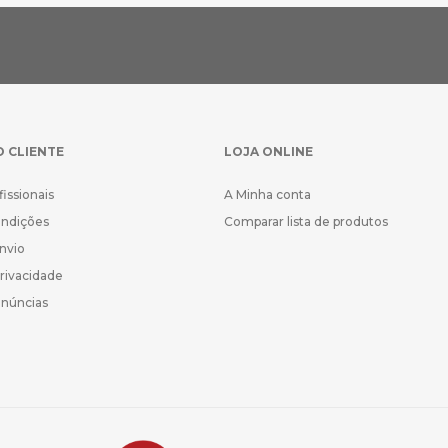
O CLIENTE
LOJA ONLINE
fissionais
A Minha conta
ondições
Comparar lista de produtos
Envio
Privacidade
enúncias