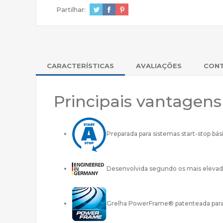
Partilhar:
CARACTERÍSTICAS
AVALIAÇÕES
CON
Principais vantagen
Preparada para sistemas start-stop bás
Desenvolvida segundo os mais elevad
Grelha PowerFrame® patenteada para u