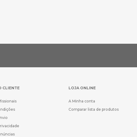
O CLIENTE
LOJA ONLINE
fissionais
A Minha conta
ondições
Comparar lista de produtos
Envio
Privacidade
enúncias