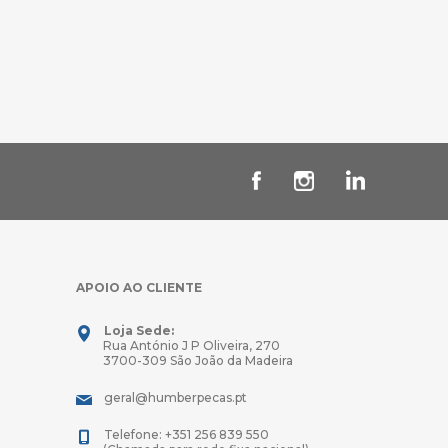
APOIO AO CLIENTE
Loja Sede:
Rua António J P Oliveira, 270
3700-309 São João da Madeira
geral@humberpecas.pt
Telefone: +351 256 839 550