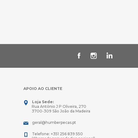
APOIO AO CLIENTE
Loja Sede:
Rua António J P Oliveira, 270
3700-309 São João da Madeira
geral@humberpecas.pt
Telefone: +351 256 839 550