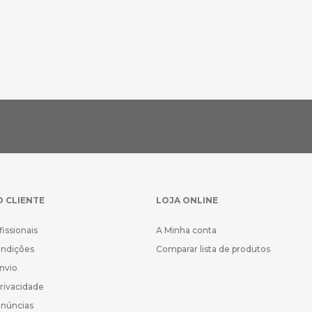
O CLIENTE
LOJA ONLINE
fissionais
A Minha conta
ondições
Comparar lista de produtos
Envio
Privacidade
enúncias