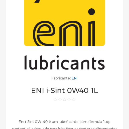
Fabricante:
ENI
ENI i-Sint 0W40 1L
Eni i-Sint 0W-40 é um lubrificante com fórmula "top
synthetic", adequado para lubrificar os motores alimentados