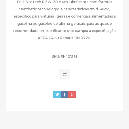
Eni i-Sint tech R 5W-30 é um lubrificante com fórmula
"synthetic technology" e características "mid SAPS",
específico para viaturas ligeiras e comerciais alimentadas a
gasolina ou gasóleo de última geração, para as quais é
recomendado um lubrificante que cumpra a especificação
ACEA C4 ou Renault RN 0720.
SKU:
ENI101581