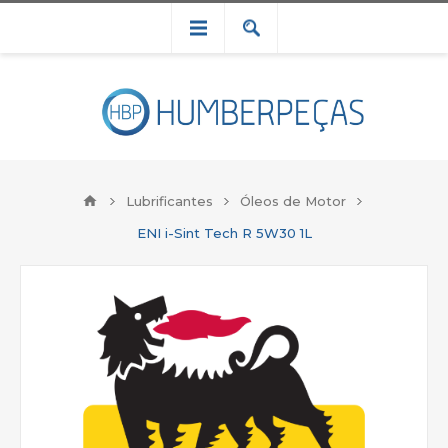
Lubrificantes
Óleos de Motor
ENI i-Sint Tech R 5W30 1L