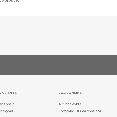
 do produto.
O CLIENTE
LOJA ONLINE
fissionais
A Minha conta
ondições
Comparar lista de produtos