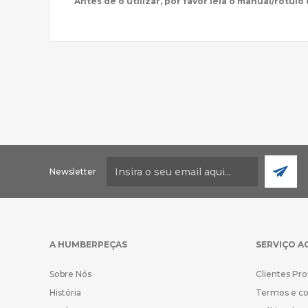
Antes de o utilizar, por favor leia o manual/rótulo
Newsletter
A HUMBERPEÇAS
SERVIÇO A
Sobre Nós
Clientes Pro
História
Termos e c