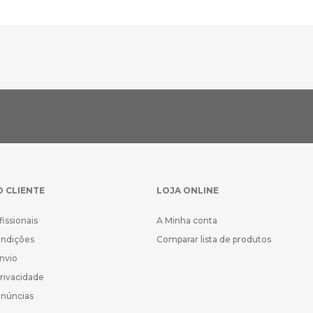
O CLIENTE
LOJA ONLINE
fissionais
A Minha conta
ondições
Comparar lista de produtos
Envio
Privacidade
enúncias