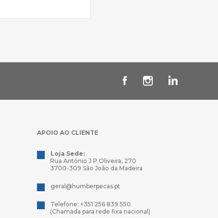
APOIO AO CLIENTE
Loja Sede:
Rua António J P Oliveira, 270
3700-309 São João da Madeira
geral@humberpecas.pt
Telefone: +351 256 839 550
(Chamada para rede fixa nacional)